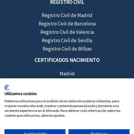
REGISTRO CIVIL
Registro Civil de Madrid
Registro Civil de Barcelona
Registro Civil de Valencia
Registro Civil de Sevilla
Registro Civil de Bilbao
CERTIFICADOS NACIMIENTO
Madrid
Barcelona
Sevilla
Utilizamos cookies
Valencia
Podemos utilizarlas para el análisis de los datos de nuestros visitantes, para
mejorar nuestro sitio web, mostrar contenido personalizado y brindarle una
Bilbao
excelente experiencia en el sitio web. Para obtener más información sobre las
cookies que utilizamos, abre los ajustes.
Aceptar todo
Rechazar