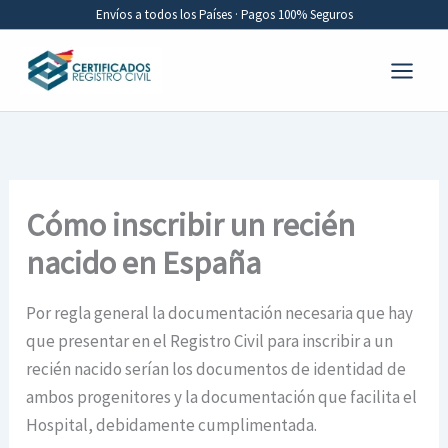
Ir
Envíos a todos los Países · Pagos 100% Seguros
al
contenido
Cómo inscribir un recién
nacido en España
Por regla general la documentación necesaria que hay
que presentar en el Registro Civil para inscribir a un
recién nacido serían los documentos de identidad de
ambos progenitores y la documentación que facilita el
Hospital, debidamente cumplimentada.