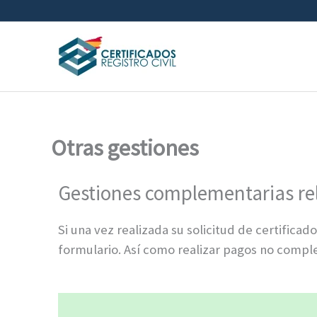
Ir
al
contenido
Otras gestiones
Gestiones complementarias rel
Si una vez realizada su solicitud de certificad
formulario. Así como realizar pagos no compl