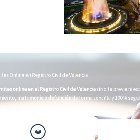
tes Online en Registro Civil de Valencia
mites online en el Registro Civil de Valencia
sin cita previa ni es
imiento, matrimonio o defunción
de forma sencilla y 100% segur