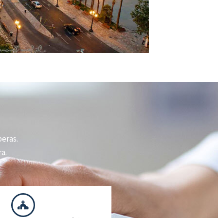
peras.
a.