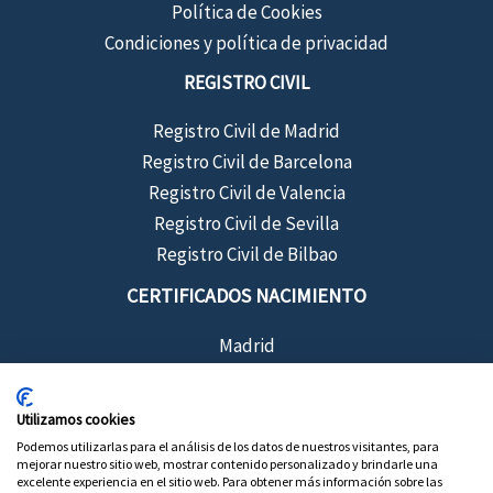
Política de Cookies
Condiciones y política de privacidad
REGISTRO CIVIL
Registro Civil de Madrid
Registro Civil de Barcelona
Registro Civil de Valencia
Registro Civil de Sevilla
Registro Civil de Bilbao
CERTIFICADOS NACIMIENTO
Madrid
Barcelona
Sevilla
Utilizamos cookies
Valencia
Podemos utilizarlas para el análisis de los datos de nuestros visitantes, para
mejorar nuestro sitio web, mostrar contenido personalizado y brindarle una
Bilbao
excelente experiencia en el sitio web. Para obtener más información sobre las