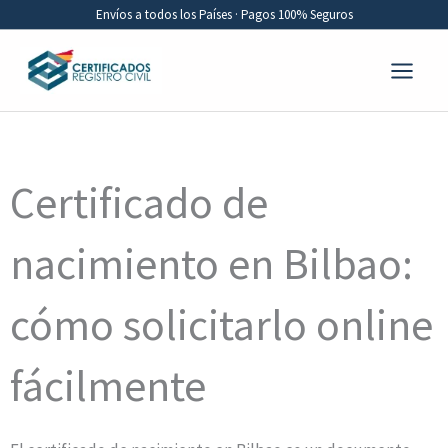
Ir
Envíos a todos los Países · Pagos 100% Seguros
al
contenido
Certificado de
nacimiento en Bilbao:
cómo solicitarlo online
fácilmente