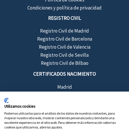
Condiciones y política de privacidad
REGISTRO CIVIL
Registro Civil de Madrid
Registro Civil de Barcelona
Registro Civil de Valencia
Registro Civil de Sevilla
Registro Civil de Bilbao
CERTIFICADOS NACIMIENTO
Madrid
Barcelona
Sevilla
Utilizamos cookies
Valencia
Podemos utilizarlas para el análisis de los datos de nuestros visitantes, para
mejorar nuestro sitio web, mostrar contenido personalizado y brindarle una
Bilbao
excelente experiencia en el sitio web. Para obtener más información sobre las
cookies que utilizamos, abre los ajustes.