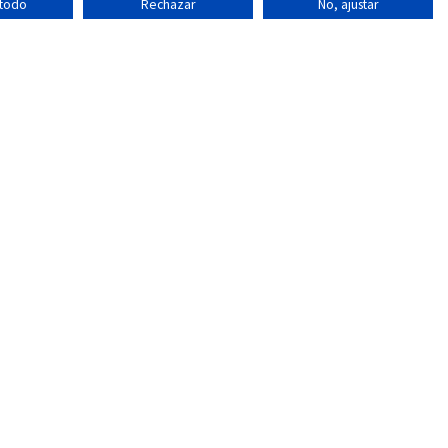
 todo
Rechazar
No, ajustar
CERTIFICADOS NACIMIENTO
rid
Madrid
lona
Barcelona
ncia
Sevilla
lla
Valencia
bao
Bilbao