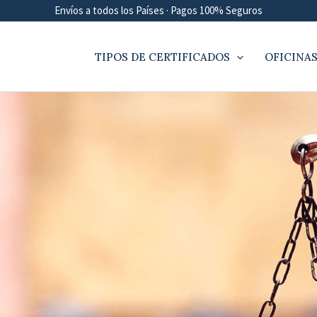
Envíos a todos los Países · Pagos 100% Seguros
TIPOS DE CERTIFICADOS
OFICINAS