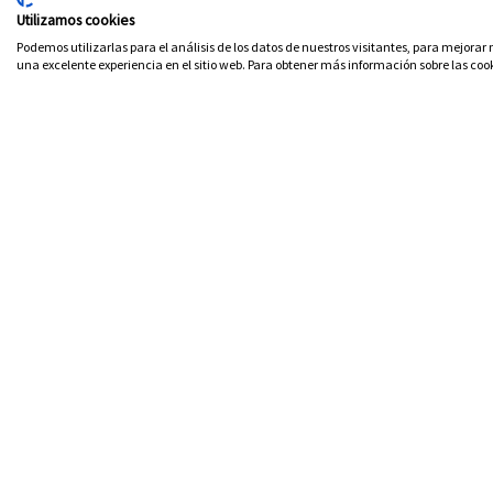
Oficina
Utilizamos cookies
Urb. Pueblo Lago, Sector A, Local 7, 29738
Podemos utilizarlas para el análisis de los datos de nuestros visitantes, para mejorar
una excelente experiencia en el sitio web. Para obtener más información sobre las cook
Rincón de la Victoria (Málaga)
TIPOS DE CERTIFICADOS
Certificados de Nacimiento
Certificados de Matrimonio
Certificados Últimas Voluntades
Certificados de Defunción
Condicio