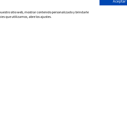
Aceptar
Teléfonos
 nuestro sitio web, mostrar contenido personalizado y brindarle
+34 623 12 47 00 +34 666 11 55 15
ies que utilizamos, abre los ajustes.
REGISTRO CIVIL
EMPRESA
Registro Civil de Mad
Contacto
Registro Civil de Barce
Aviso legal
Registro Civil de Vale
Política de Cookies
Registro Civil de Sevi
nes y política de privacidad
Registro Civil de Bil
Copyright © 2026 Certificados de Registro Civil