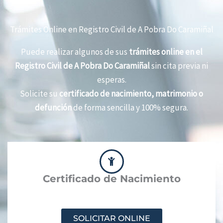
Trámites Online en Registro Civil de A Pobra Do Caramiñal
Puede realizar algunos de sus
trámites online en el
Registro Civil de A Pobra Do Caramiñal
sin cita previa ni
esperas.
Solicite su
certificado de nacimiento, matrimonio o
defunción
de forma sencilla y 100% segura.
Certificado de Nacimiento
SOLICITAR ONLINE