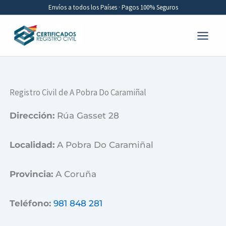
Ir
Envíos a todos los Países · Pagos 100% Seguros
al
contenido
Registro Civil de A Pobra Do Caramiñal
Dirección:
Rúa Gasset 28
Localidad:
A Pobra Do Caramiñal
Provincia:
A Coruña
Teléfono:
981 848 281