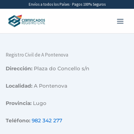
Ir
Envíos a todos los Países · Pagos 100% Seguros
al
contenido
Registro Civil de A Pontenova
Dirección:
Plaza do Concello s/n
Localidad:
A Pontenova
Provincia:
Lugo
Teléfono:
982 342 277