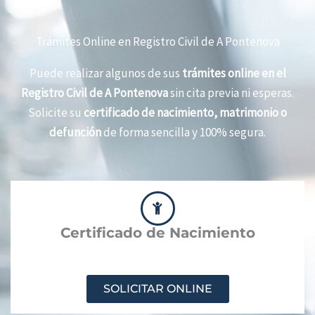
Trámites Online en Registro Civil de A Pontenova
Puede realizar algunos de sus
trámites online en el
Registro Civil de A Pontenova
sin cita previa ni esperas.
Solicite su
certificado de nacimiento, matrimonio o
defunción
de forma sencilla y 100% segura.
Certificado de Nacimiento
SOLICITAR ONLINE