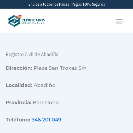
Ir
Envíos a todos los Países · Pagos 100% Seguros
al
contenido
Registro Civil de Abadiño
Dirección:
Plaza San Trokaz S/n
Localidad:
Abadiño
Provincia:
Barcelona
Teléfono:
946 201 049