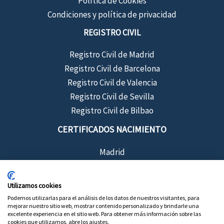
Política de Cookies
Condiciones y política de privacidad
REGISTRO CIVIL
Registro Civil de Madrid
Registro Civil de Barcelona
Registro Civil de Valencia
Registro Civil de Sevilla
Registro Civil de Bilbao
CERTIFICADOS NACIMIENTO
Madrid
Barcelona
Sevilla
Utilizamos cookies
Valencia
Podemos utilizarlas para el análisis de los datos de nuestros visitantes, para
mejorar nuestro sitio web, mostrar contenido personalizado y brindarle una
Bilbao
excelente experiencia en el sitio web. Para obtener más información sobre las
cookies que utilizamos, abre los ajustes.