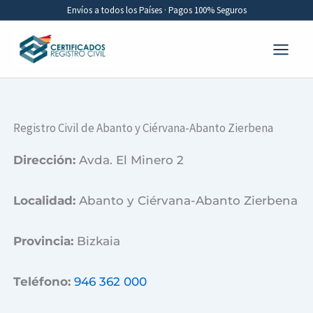
Ir
Envíos a todos los Países · Pagos 100% Seguros
al
contenido
Registro Civil de Abanto y Ciérvana-Abanto Zierbena
Dirección:
Avda. El Minero 2
Localidad:
Abanto y Ciérvana-Abanto Zierbena
Provincia:
Bizkaia
Teléfono:
946 362 000