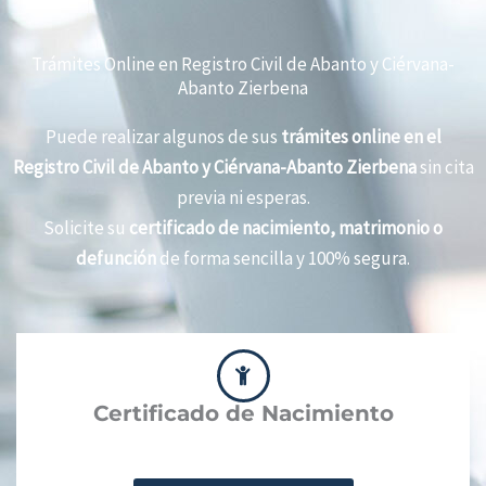
Trámites Online en Registro Civil de Abanto y Ciérvana-
Abanto Zierbena
Puede realizar algunos de sus
trámites online en el
Registro Civil de Abanto y Ciérvana-Abanto Zierbena
sin cita
previa ni esperas.
Solicite su
certificado de nacimiento, matrimonio o
defunción
de forma sencilla y 100% segura.
Certificado de Nacimiento