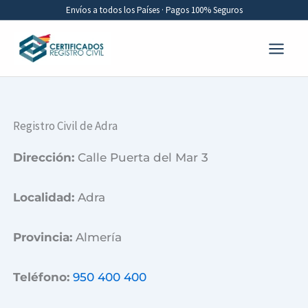
Ir
Envíos a todos los Países · Pagos 100% Seguros
al
contenido
Registro Civil de Adra
Dirección:
Calle Puerta del Mar 3
Localidad:
Adra
Provincia:
Almería
Teléfono:
950 400 400