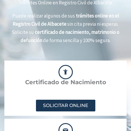
Trámites Online en Registro Civil de Albacete
Puede realizar algunos de sus
trámites online en el
Registro Civil de Albacete
sin cita previa ni esperas.
Solicite su
certificado de nacimiento, matrimonio o
defunción
de forma sencilla y 100% segura.
Certificado de Nacimiento
SOLICITAR ONLINE