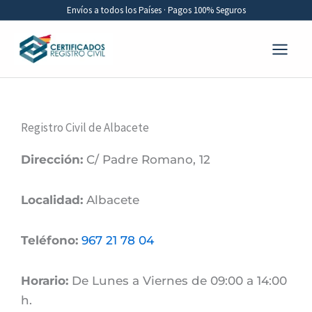
Ir
Envíos a todos los Países · Pagos 100% Seguros
al
contenido
Registro Civil de Albacete
Dirección:
C/ Padre Romano, 12
Localidad:
Albacete
Teléfono:
967 21 78 04
Horario:
De Lunes a Viernes de 09:00 a 14:00
h.