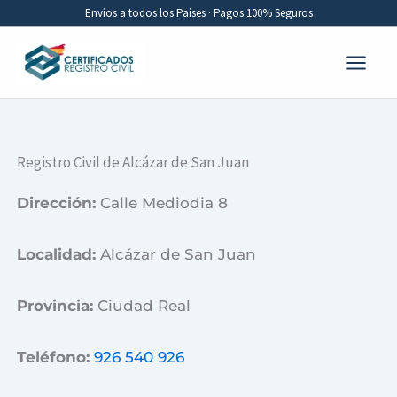
Ir
Envíos a todos los Países · Pagos 100% Seguros
al
contenido
Registro Civil de Alcázar de San Juan
Dirección:
Calle Mediodia 8
Localidad:
Alcázar de San Juan
Provincia:
Ciudad Real
Teléfono:
926 540 926