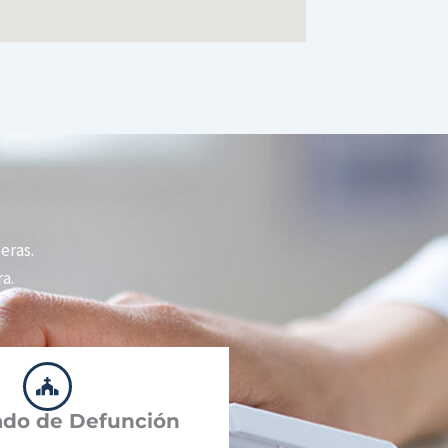
peras.
a.
cado de Defunción