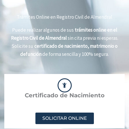
Trámites Online en Registro Civil de Almendral
Puede realizar algunos de sus
trámites online en el
Registro Civil de Almendral
sin cita previa ni esperas.
Solicite su
certificado de nacimiento, matrimonio o
defunción
de forma sencilla y 100% segura.
Certificado de Nacimiento
SOLICITAR ONLINE