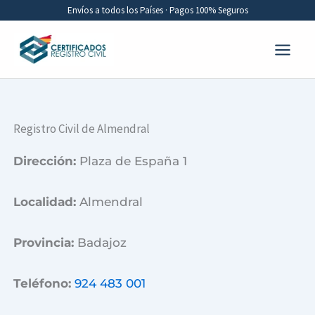
Ir
Envíos a todos los Países · Pagos 100% Seguros
al
contenido
Registro Civil de Almendral
Dirección:
Plaza de España 1
Localidad:
Almendral
Provincia:
Badajoz
Teléfono:
924 483 001