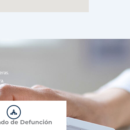
eras.
a.
cado de Defunción