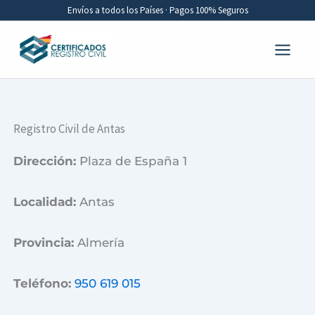
Ir
Envíos a todos los Países · Pagos 100% Seguros
al
contenido
Registro Civil de Antas
Dirección:
Plaza de España 1
Localidad:
Antas
Provincia:
Almería
Teléfono:
950 619 015