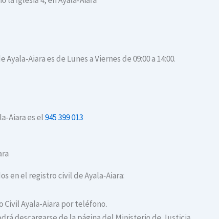
o la Iglesia 4, en Ayala-Aiara
e Ayala-Aiara es de Lunes a Viernes de 09:00 a 14:00.
la-Aiara es el
945 399 013
ara
s en el registro civil de Ayala-Aiara:
o Civil Ayala-Aiara por teléfono.
drá descargarse de la página del Ministerio de Justicia.