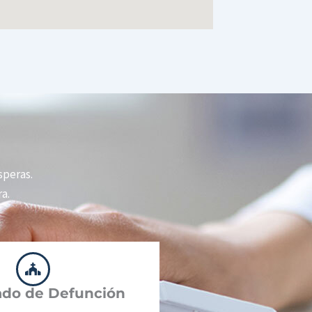
esperas.
a.
cado de Defunción