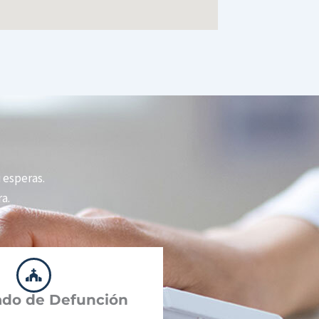
i esperas.
a.
cado de Defunción