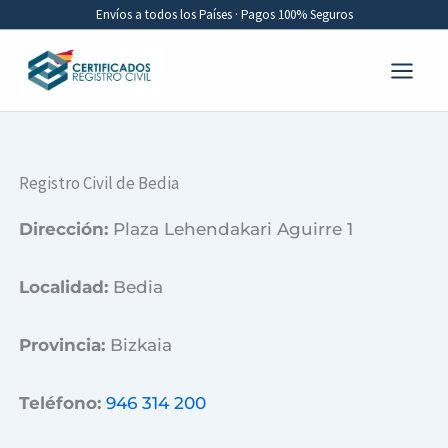
Ir
Envíos a todos los Países · Pagos 100% Seguros
al
contenido
Registro Civil de Bedia
Dirección:
Plaza Lehendakari Aguirre 1
Localidad:
Bedia
Provincia:
Bizkaia
Teléfono:
946 314 200