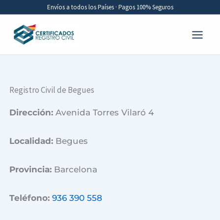
Ir
Envíos a todos los Países · Pagos 100% Seguros
al
contenido
Registro Civil de Begues
Dirección:
Avenida Torres Vilaró 4
Localidad:
Begues
Provincia:
Barcelona
Teléfono:
936 390 558