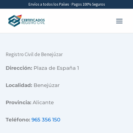
Ir
Envíos a todos los Países · Pagos 100% Seguros
al
contenido
Registro Civil de Benejúzar
Dirección:
Plaza de España 1
Localidad:
Benejúzar
Provincia:
Alicante
Teléfono:
965 356 150