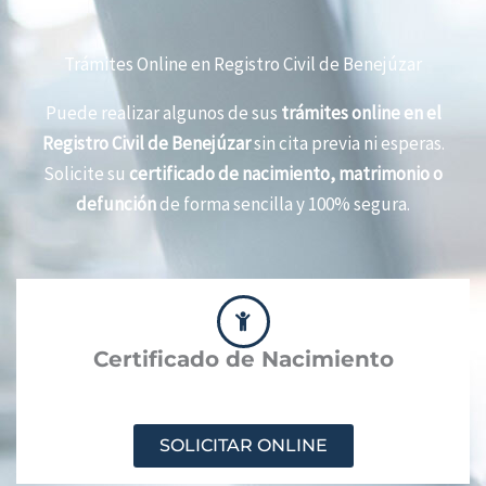
Trámites Online en Registro Civil de Benejúzar
Puede realizar algunos de sus
trámites online en el
Registro Civil de Benejúzar
sin cita previa ni esperas.
Solicite su
certificado de nacimiento, matrimonio o
defunción
de forma sencilla y 100% segura.
Certificado de Nacimiento
SOLICITAR ONLINE