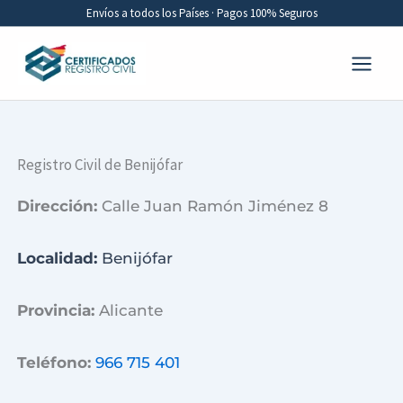
Ir
Envíos a todos los Países · Pagos 100% Seguros
al
contenido
Registro Civil de Benijófar
Dirección:
Calle Juan Ramón Jiménez 8
Localidad:
Benijófar
Provincia:
Alicante
Teléfono:
966 715 401