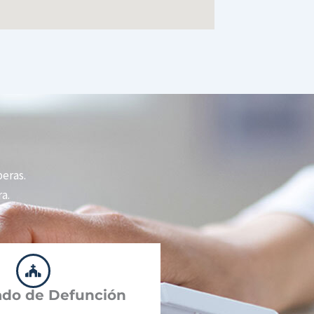
peras.
a.
cado de Defunción