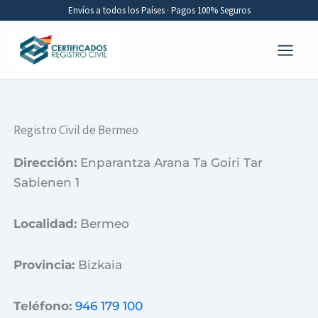
Ir
Envíos a todos los Países · Pagos 100% Seguros
al
contenido
Registro Civil de Bermeo
Dirección:
Enparantza Arana Ta Goiri Tar
Sabienen 1
Localidad:
Bermeo
Provincia:
Bizkaia
Teléfono:
946 179 100