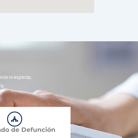
evia ni esperas.
a.
cado de Defunción