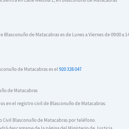
encuentra en Calle Medina 1, en Blasconuño de Matacabras
 de Blasconuño de Matacabras es de Lunes a Viernes de 09:00 a 14
lasconuño de Matacabras es el
920 328 047
onuño de Matacabras
dos en el registro civil de Blasconuño de Matacabras:
ro Civil Blasconuño de Matacabras por teléfono.
drá descargarse de la página del Ministerio de Justicia.