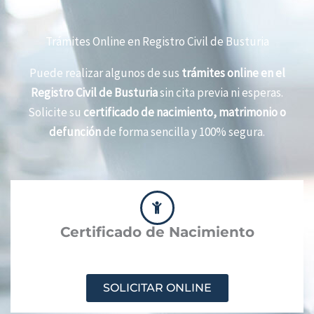
Trámites Online en Registro Civil de Busturia
Puede realizar algunos de sus
trámites online en el
Registro Civil de Busturia
sin cita previa ni esperas.
Solicite su
certificado de nacimiento, matrimonio o
defunción
de forma sencilla y 100% segura.
Certificado de Nacimiento
SOLICITAR ONLINE