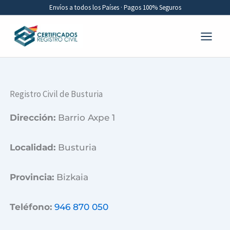
Ir
Envíos a todos los Países · Pagos 100% Seguros
al
contenido
Registro Civil de Busturia
Dirección:
Barrio Axpe 1
Localidad:
Busturia
Provincia:
Bizkaia
Teléfono:
946 870 050