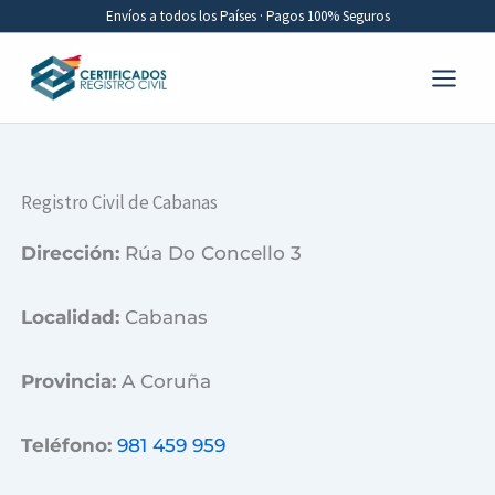
Ir
Envíos a todos los Países · Pagos 100% Seguros
al
contenido
Registro Civil de Cabanas
Dirección:
Rúa Do Concello 3
Localidad:
Cabanas
Provincia:
A Coruña
Teléfono:
981 459 959