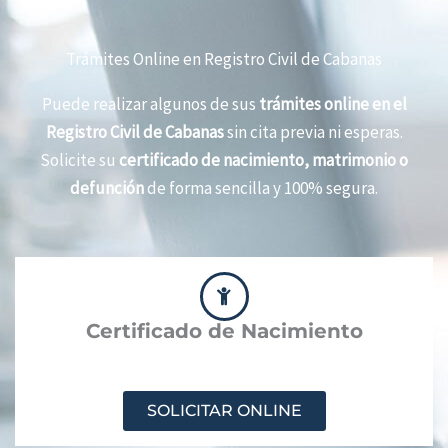
Trámites Online en Registro Civil de Cabanas
Puede realizar algunos de sus
trámites online en el
Registro Civil de Cabanas
sin cita previa ni esperas.
Solicite su
certificado de nacimiento, matrimonio o
defunción
de forma sencilla y 100% segura.
Certificado de Nacimiento
SOLICITAR ONLINE