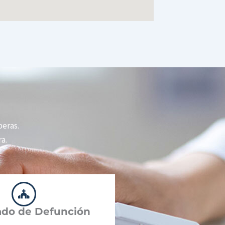
peras.
a.
cado de Defunción