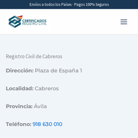
Ir
Envíos a todos los Países · Pagos 100% Seguros
al
contenido
Registro Civil de Cabreros
Dirección:
Plaza de España 1
Localidad:
Cabreros
Provincia:
Ávila
Teléfono:
918 630 010