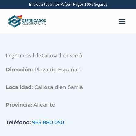
Ir
Envíos a todos los Países · Pagos 100% Seguros
al
contenido
Registro Civil de Callosa d'en Sarrià
Dirección:
Plaza de España 1
Localidad:
Callosa d’en Sarrià
Provincia:
Alicante
Teléfono:
965 880 050