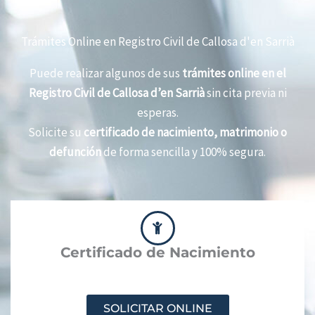
Trámites Online en Registro Civil de Callosa d'en Sarrià
Puede realizar algunos de sus
trámites online en el
Registro Civil de Callosa d’en Sarrià
sin cita previa ni
esperas.
Solicite su
certificado de nacimiento, matrimonio o
defunción
de forma sencilla y 100% segura.
Certificado de Nacimiento
SOLICITAR ONLINE