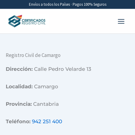
Ir
Envíos a todos los Países · Pagos 100% Seguros
al
contenido
Registro Civil de Camargo
Dirección:
Calle Pedro Velarde 13
Localidad:
Camargo
Provincia:
Cantabria
Teléfono:
942 251 400