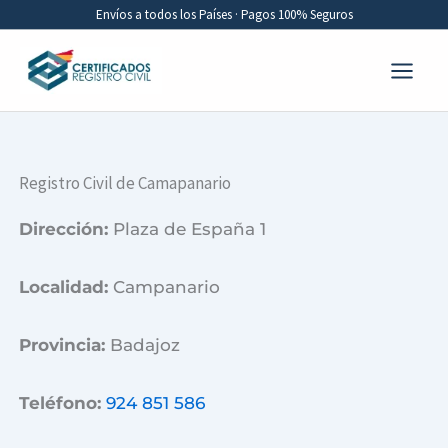
Ir
Envíos a todos los Países · Pagos 100% Seguros
al
contenido
Registro Civil de Camapanario
Dirección:
Plaza de España 1
Localidad:
Campanario
Provincia:
Badajoz
Teléfono:
924 851 586