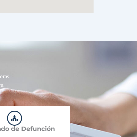
eras.
a.
cado de Defunción