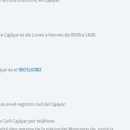
 la Constitución 6, en Cajáyar.
e Cajáyar es de Lunes a Viernes de 09:00 a 14:00.
áyar es el
950 510 083
s en el registro civil de Cajáyar:
o Civil Cajáyar por teléfono.
drá descargarse de la página del Ministerio de Justicia.