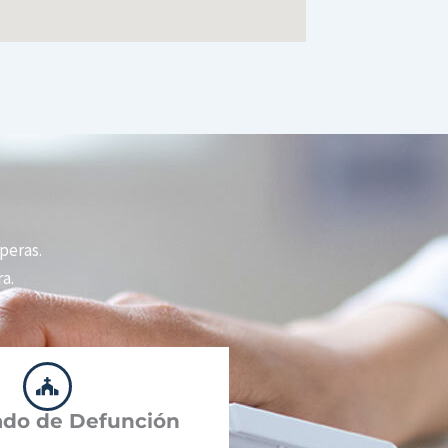
speras.
a.
cado de Defunción