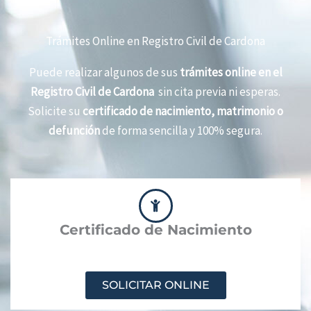
Trámites Online en Registro Civil de Cardona
Puede realizar algunos de sus
trámites online en el
Registro Civil de Cardona
sin cita previa ni esperas.
Solicite su
certificado de nacimiento, matrimonio o
defunción
de forma sencilla y 100% segura.
Certificado de Nacimiento
SOLICITAR ONLINE