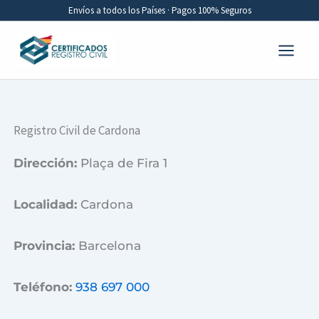
Ir
Envíos a todos los Países · Pagos 100% Seguros
al
contenido
Registro Civil de Cardona
Dirección:
Plaça de Fira 1
Localidad:
Cardona
Provincia:
Barcelona
Teléfono:
938 697 000