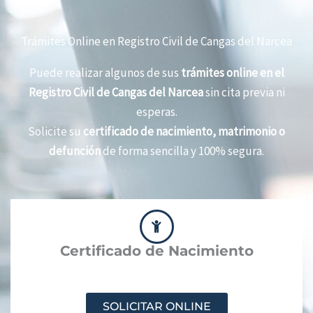
Trámites Online en Registro Civil de Cangas del Narcea​
Puede realizar algunos de sus
trámites online en el
Registro Civil de Cangas del Narcea​
sin cita previa ni
esperas.
Solicite su
certificado de nacimiento, matrimonio o
defunción
de forma sencilla y 100% segura.
Certificado de Nacimiento
SOLICITAR ONLINE