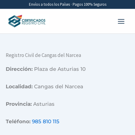
Ir
Envíos a todos los Países · Pagos 100% Seguros
al
contenido
Registro Civil de Cangas del Narcea​
Dirección:
Plaza de Asturias 10
Localidad:
Cangas del Narcea
Provincia:
Asturias
Teléfono:
985 810 115