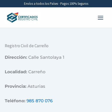
Ir
Envíos a todos los Países · Pagos 100% Seguros
al
contenido
Registro Civil de Carreño
Dirección:
Calle Santolaya 1
Localidad:
Carreño
Provincia:
Asturias
Teléfono:
985 870 076