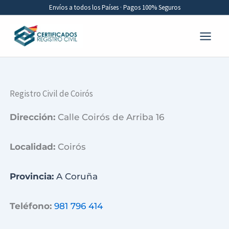
Ir
Envíos a todos los Países · Pagos 100% Seguros
al
contenido
Registro Civil de Coirós
Dirección:
Calle Coirós de Arriba 16
Localidad:
Coirós
Provincia:
A Coruña
Teléfono:
981 796 414