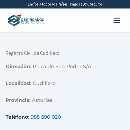
Ir
Envíos a todos los Países · Pagos 100% Seguros
al
contenido
Registro Civil de Cudillero
Dirección:
Plaza de San Pedro S/n
Localidad:
Cudillero
Provincia:
Asturias
Teléfono:
985 590 020