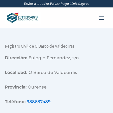
Ir
Envíos a todos los Países · Pagos 100% Seguros
al
contenido
Registro Civil de O Barco de Valdeorras
Dirección:
Eulogio Fernandez, s/n
Localidad:
O Barco de Valdeorras
Provincia:
Ourense
Teléfono:
988687489