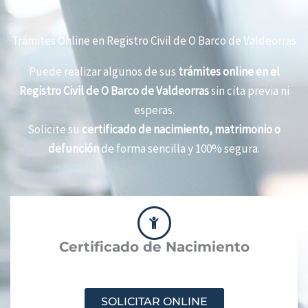
Trámites Online en Registro Civil de O Barco de Valdeorras
Puede realizar algunos de sus
trámites online en el
Registro Civil de O Barco de Valdeorras
sin cita previa ni
esperas.
Solicite su
certificado de nacimiento, matrimonio o
defunción
de forma sencilla y 100% segura.
Certificado de Nacimiento
SOLICITAR ONLINE