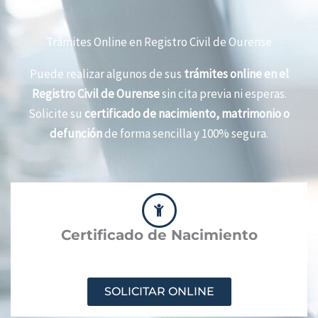
Trámites Online en Registro Civil de Ourense
Puede realizar algunos de sus
trámites online en el
Registro Civil de Ourense
sin cita previa ni esperas.
Solicite su
certificado de nacimiento, matrimonio o
defunción
de forma sencilla y 100% segura.
Certificado de Nacimiento
SOLICITAR ONLINE