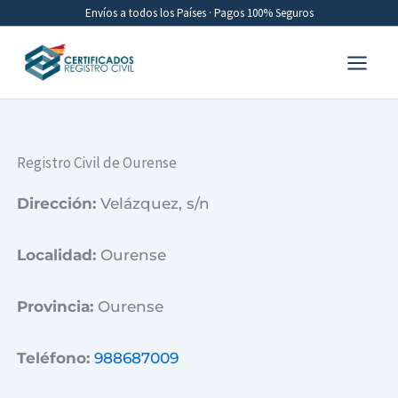
Ir
Envíos a todos los Países · Pagos 100% Seguros
al
contenido
Registro Civil de Ourense
Dirección:
Velázquez, s/n
Localidad:
Ourense
Provincia:
Ourense
Teléfono:
988687009