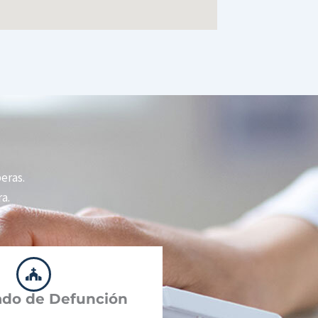
peras.
a.
cado de Defunción