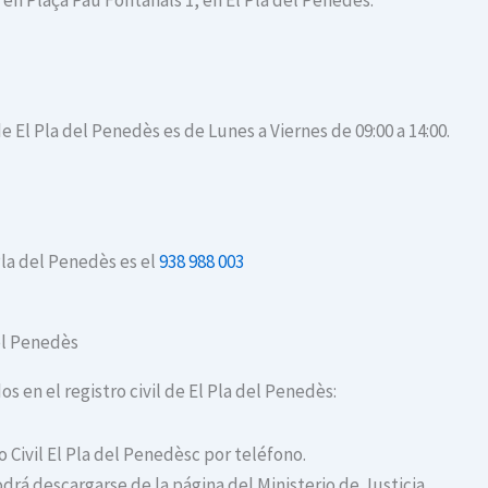
 en Plaça Pau Fontanals 1, en El Pla del Penedès.
de El Pla del Penedès es de Lunes a Viernes de 09:00 a 14:00.
Pla del Penedès es el
938 988 003
del Penedès
os en el registro civil de El Pla del Penedès:
o Civil El Pla del Penedèsc por teléfono.
drá descargarse de la página del Ministerio de Justicia.