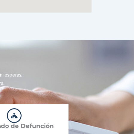
 ni esperas.
a.
cado de Defunción