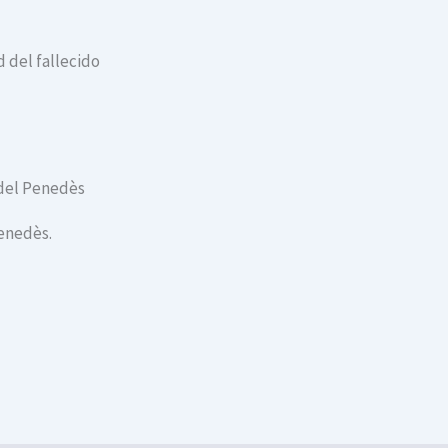
 del fallecido
a del Penedès
Penedès.