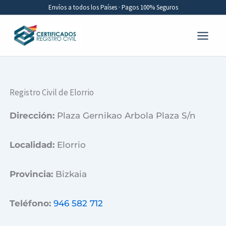
Ir
Envíos a todos los Países · Pagos 100% Seguros
al
contenido
Registro Civil de Elorrio
Dirección:
Plaza Gernikao Arbola Plaza S/n
Localidad:
Elorrio
Provincia:
Bizkaia
Teléfono:
946 582 712