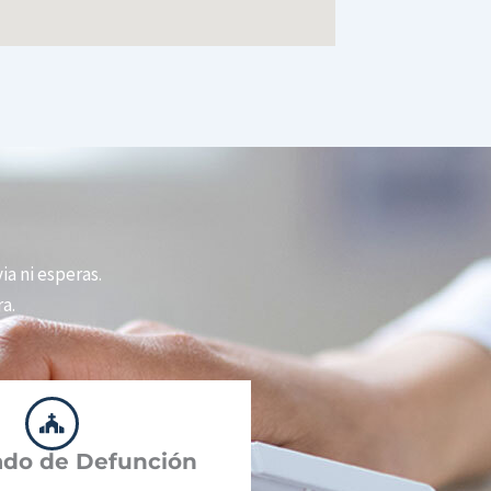
via ni esperas.
a.
cado de Defunción