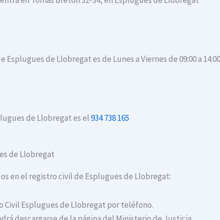
cuentra en Tomás Bretón 32-34, en Esplugues de Llobregat
 de Esplugues de Llobregat es de Lunes a Viernes de 09:00 a 14:00
plugues de Llobregat es el
934 738 165
gues de Llobregat
dos en el registro civil de Esplugues de Llobregat:
ro Civil Esplugues de Llobregat por teléfono.
drá descargarse de la página del Ministerio de Justicia.