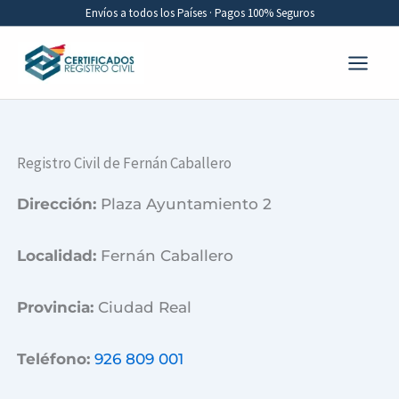
Ir
Envíos a todos los Países · Pagos 100% Seguros
al
contenido
Registro Civil de Fernán Caballero
Dirección:
Plaza Ayuntamiento 2
Localidad:
Fernán Caballero
Provincia:
Ciudad Real
Teléfono:
926 809 001