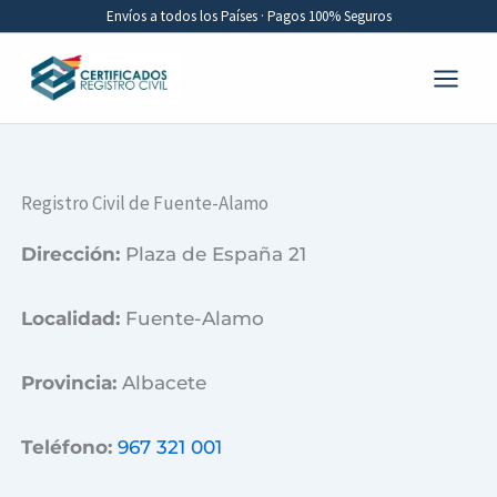
Ir
Envíos a todos los Países · Pagos 100% Seguros
al
contenido
Registro Civil de Fuente-Alamo
Dirección:
Plaza de España 21
Localidad:
Fuente-Alamo
Provincia:
Albacete
Teléfono:
967 321 001