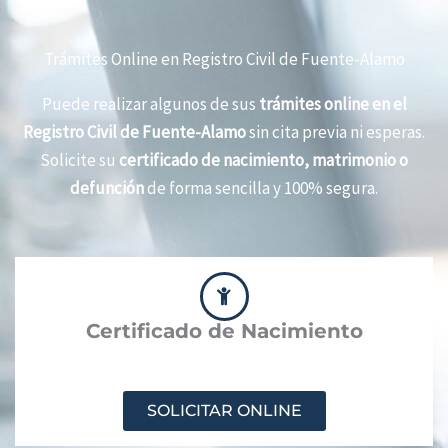
Trámites Online en Registro Civil de Fuente-Alamo
Puede realizar algunos de sus
trámites online en el
Registro Civil de Fuente-Alamo
sin cita previa ni esperas.
Solicite su
certificado de nacimiento, matrimonio o
defunción
de forma sencilla y 100% segura.
Certificado de Nacimiento
SOLICITAR ONLINE