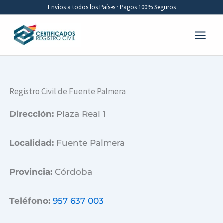
Ir
Envíos a todos los Países · Pagos 100% Seguros
al
contenido
Registro Civil de Fuente Palmera
Dirección:
Plaza Real 1
Localidad:
Fuente Palmera
Provincia:
Córdoba
Teléfono:
957 637 003