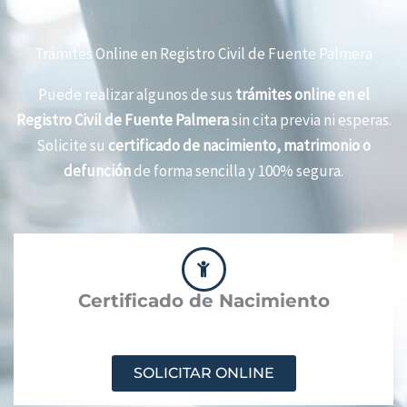
Trámites Online en Registro Civil de Fuente Palmera
Puede realizar algunos de sus
trámites online en el
Registro Civil de Fuente Palmera
sin cita previa ni esperas.
Solicite su
certificado de nacimiento, matrimonio o
defunción
de forma sencilla y 100% segura.
Certificado de Nacimiento
SOLICITAR ONLINE